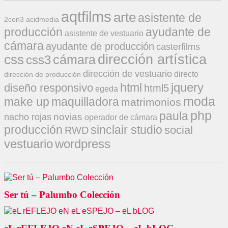
aqtfilms
arte
asistente de
2con3
acidmedia
producción
ayudante de
asistente de vestuario
cámara
ayudante de producción
casterfilms
css
dirección artística
cámara
css3
dirección de vestuario
directo
dirección de producción
jquery
html
diseño responsivo
html5
egeda
moda
make up
maquilladora
matrimonios
php
paula
novias
nacho rojas
operador de cámara
producción
sinclair studio
social
RWD
vestuario
wordpress
Ser tú – Palumbo Colección