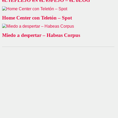
eL rEFLEJO eN eL eSPEJO – eL bLOG
Home Center con Teletón – Spot
Miedo a despertar – Habeas Corpus