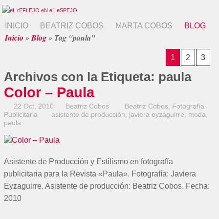
INICIO
BEATRIZ COBOS
MARTA COBOS
BLOG
Inicio
»
Blog
»
Tag "paula"
1
2
3
Archivos con la Etiqueta:
paula
Color – Paula
22 Oct, 2010
Beatriz Cobos
Beatriz Cobos
,
Fotografía
Publicitaria
asistente de producción
,
javiera eyzaguirre
,
moda
,
paula
Asistente de Producción y Estilismo en fotografía
publicitaria para la Revista «Paula». Fotografía: Javiera
Eyzaguirre. Asistente de producción: Beatriz Cobos. Fecha:
2010