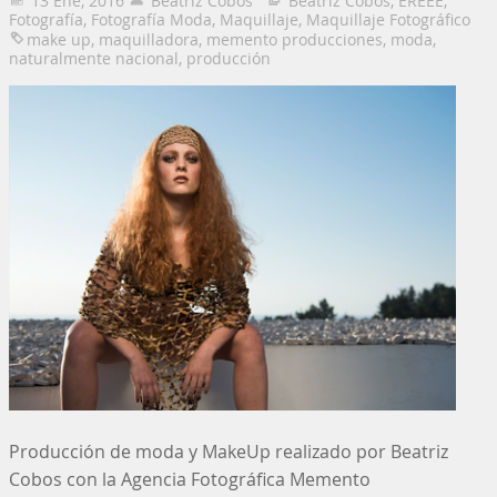
13 Ene, 2016
Beatriz Cobos
Beatriz Cobos
,
EREEE
,
Fotografía
,
Fotografía Moda
,
Maquillaje
,
Maquillaje Fotográfico
make up
,
maquilladora
,
memento producciones
,
moda
,
naturalmente nacional
,
producción
Producción de moda y MakeUp realizado por Beatriz
Cobos con la Agencia Fotográfica Memento