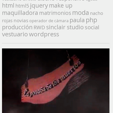
jquery
make up
html
html5
moda
maquilladora
matrimonios
nacho
php
paula
novias
rojas
operador de cámara
producción
sinclair studio
social
RWD
vestuario
wordpress