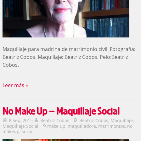
Maquillaje para madrina de matrimonio civil. Fotografía:
Beatriz Cobos. Maquillaje: Beatriz Cobos. Pelo:Beatriz
Cobos.
Leer más »
No Make Up – Maquillaje Social
8 Sep, 2015
Beatriz Cobos
Beatriz Cobos
,
Maquillaje
,
Maquillaje Social
make up
,
maquilladora
,
matrimonios
,
no
makeup
,
social