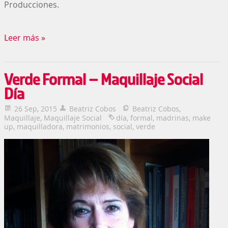
Producciones.
Leer más »
Verde Formal – Maquillaje Social
Día
26 Sep, 2015
Beatriz Cobos
Beatriz Cobos
,
Maquillaje
,
Maquillaje Social
día
,
formal
,
madrinas
,
make
up
,
maquilladora
,
matrimonios
,
social
,
verde