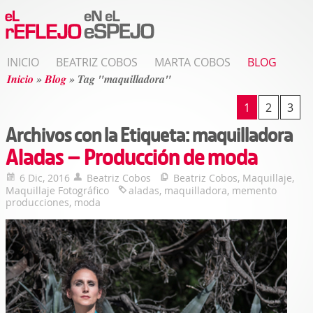
INICIO
BEATRIZ COBOS
MARTA COBOS
BLOG
Inicio
»
Blog
»
Tag "maquilladora"
1
2
3
Archivos con la Etiqueta:
maquilladora
Aladas – Producción de moda
6 Dic, 2016
Beatriz Cobos
Beatriz Cobos
,
Maquillaje
,
Maquillaje Fotográfico
aladas
,
maquilladora
,
memento
producciones
,
moda