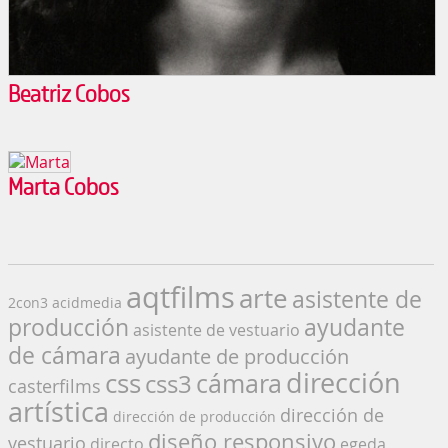
Beatriz Cobos
Marta Cobos
aqtfilms
arte
asistente de
2con3
acidmedia
producción
ayudante
asistente de vestuario
de cámara
ayudante de producción
dirección
css
cámara
css3
casterfilms
artística
dirección de
dirección de producción
diseño responsivo
vestuario
directo
egeda