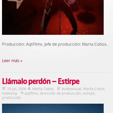
Producción: AqtFilms. Jefe de producción: Marta Cobos.
Leer más »
Llámalo perdón – Estirpe
25 Jul, 2006
Marta Cobos
Audiovisual
,
Marta Cobos
,
Videoclip
aqtfilms
,
dirección de producción
,
estirpe
,
producción