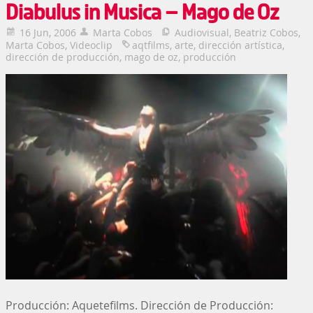
Diabulus in Musica – Mago de Oz
16 Jun, 2006
Marta Cobos
Audiovisual
,
Beatriz Cobos
,
Marta Cobos
,
Videoclip
aqtfilms
,
arte
,
dirección artística
,
dirección de producción
,
mago de oz
,
producción
Producción: Aquetefilms. Dirección de Producción: