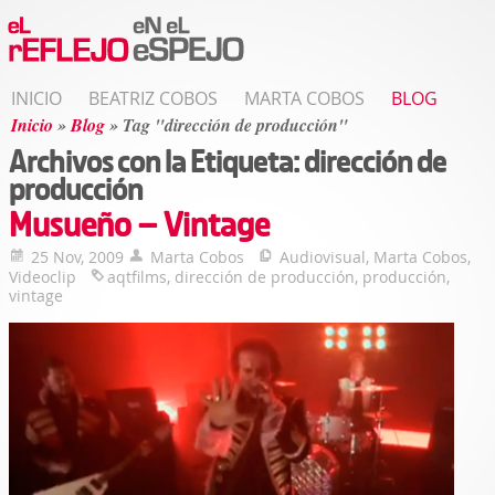
INICIO
BEATRIZ COBOS
MARTA COBOS
BLOG
Inicio
»
Blog
»
Tag "dirección de producción"
Archivos con la Etiqueta:
dirección de
producción
Musueño – Vintage
25 Nov, 2009
Marta Cobos
Audiovisual
,
Marta Cobos
,
Videoclip
aqtfilms
,
dirección de producción
,
producción
,
vintage