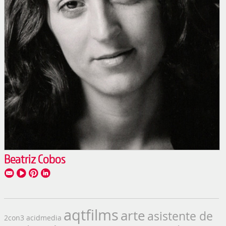
Beatriz Cobos
aqtfilms
arte
asistente de
2con3
acidmedia