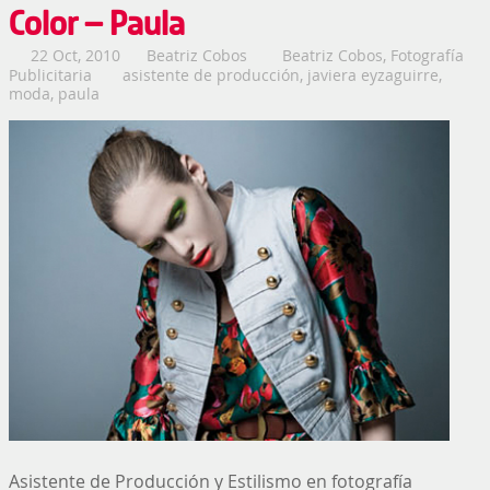
Color – Paula
22 Oct, 2010
Beatriz Cobos
Beatriz Cobos
,
Fotografía
Publicitaria
asistente de producción
,
javiera eyzaguirre
,
moda
,
paula
Asistente de Producción y Estilismo en fotografía