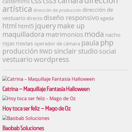
dirección
css
cámara
css3
casterfilms
artística
dirección de
dirección de producción
diseño responsivo
vestuario
directo
egeda
jquery
make up
html
html5
moda
maquilladora
matrimonios
nacho
php
paula
novias
rojas
operador de cámara
producción
sinclair studio
social
RWD
vestuario
wordpress
Catrina – Maquillaje Fantasía Halloween
Hoy toca ser feliz – Mago de Oz
Baobab Soluciones