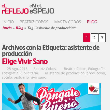
INICIO
BEATRIZ COBOS
MARTA COBOS
BLOG
Inicio
»
Blog
»
Tag "asistente de producción"
1
2
3
Archivos con la Etiqueta:
asistente de
producción
Elige Vivir Sano
25 Ago, 2013
Beatriz Cobos
Beatriz Cobos
,
Fotografía
,
Fotografía Publicitaria
asistente de producción
,
producción
,
sotelo
,
vestuario
,
vivir sano