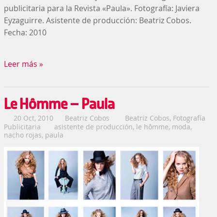
publicitaria para la Revista «Paula». Fotografía: Javiera
Eyzaguirre. Asistente de producción: Beatriz Cobos.
Fecha: 2010
Leer más »
Le Hômme – Paula
20 Oct, 2010
Beatriz Cobos
Beatriz Cobos
,
Fotografía
Publicitaria
asistente de producción
,
le hômme
,
moda
,
nacho rojas
,
paula