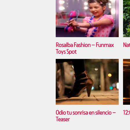
Rosalba Fashion – Funmax
Nat
Toys Spot
Odio tu sonrisa en silencio –
12:
Teaser