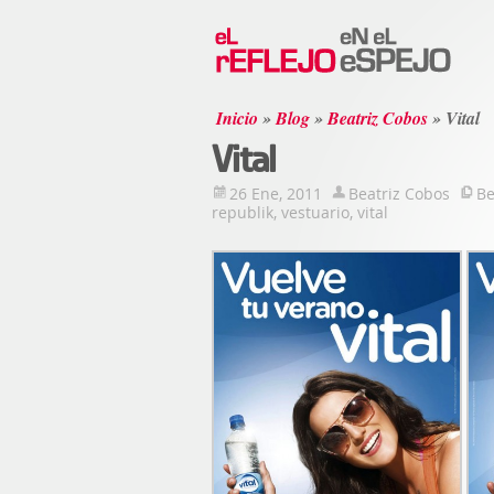
Inicio
»
Blog
»
Beatriz Cobos
»
Vital
Vital
26 Ene, 2011
Beatriz Cobos
Be
republik
,
vestuario
,
vital