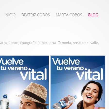
INICIO
BEATRIZ COBOS
MARTA COBOS
BLOG
atriz Cobos
,
Fotografía Publicitaria
moda
,
renato del valle
,