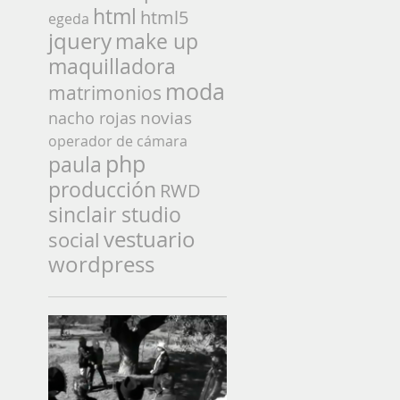
html
html5
egeda
jquery
make up
maquilladora
moda
matrimonios
novias
nacho rojas
operador de cámara
php
paula
producción
RWD
sinclair studio
vestuario
social
wordpress