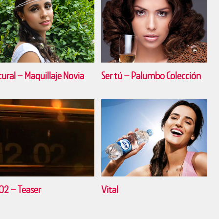
ural – Maquillaje Novia
Ser tú – Palumbo Colección
02 – Teaser
Vital