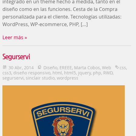
integrado en un theme hecho a medida, tanto en el
diseño como en las funciones. Cesta de la Compra
personalizada para el cliente. Tecnologías utilizadas:
WordPress, WP-ecommerce, PHP, […]
Leer más »
Segurservi
30 Abr, 2014
Diseño
,
EREEE
,
Marta Cobos
,
Web
css
,
css3
,
diseño responsivo
,
html
,
html5
,
jquery
,
php
,
RWD
,
segurservi
,
sinclair studio
,
wordpress