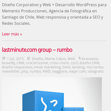
Diseño Corporativo y Web + Desarrollo WordPress para
Memento Producciones, Agencia de Fotográfica en
Santiago de Chile. Web responsiva y orientada a SEO y
Redes Sociales.
Leer más »
lastminute.com group – rumbo
1 Jul, 2015
Diseño
,
Marta Cobos
,
Web
bravoavia
,
bravofly
,
CRM
,
crocierissime
,
cross-client
,
css3
,
diseño CRM
,
diseño responsivo
,
email marketing
,
html
,
landing
,
microsites
,
newsletter
,
php
,
rumbo
,
RWD
,
viaggiare
,
viajar.com
,
volagratis