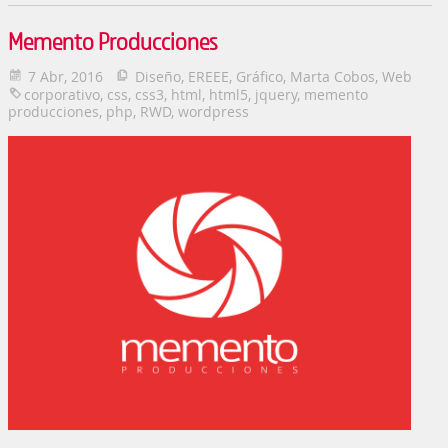
Memento Producciones
7 Abr, 2016
Diseño
,
EREEE
,
Gráfico
,
Marta Cobos
,
Web
corporativo
,
css
,
css3
,
html
,
html5
,
jquery
,
memento
producciones
,
php
,
RWD
,
wordpress