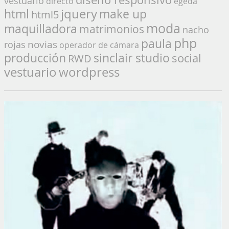
vestuario
directo
egeda
jquery
make up
html
html5
moda
maquilladora
matrimonios
nacho
php
paula
novias
rojas
operador de cámara
producción
sinclair studio
social
RWD
vestuario
wordpress