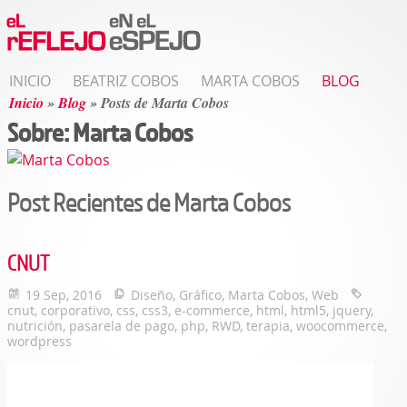
INICIO
BEATRIZ COBOS
MARTA COBOS
BLOG
Inicio
»
Blog
»
Posts de Marta Cobos
Sobre: Marta Cobos
Post Recientes de Marta Cobos
CNUT
19 Sep, 2016
Diseño
,
Gráfico
,
Marta Cobos
,
Web
cnut
,
corporativo
,
css
,
css3
,
e-commerce
,
html
,
html5
,
jquery
,
nutrición
,
pasarela de pago
,
php
,
RWD
,
terapia
,
woocommerce
,
wordpress