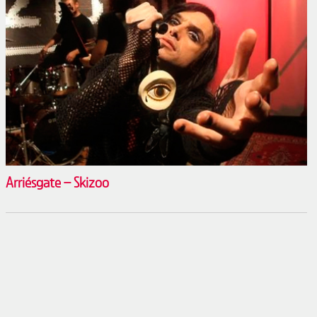
Arriésgate – Skizoo