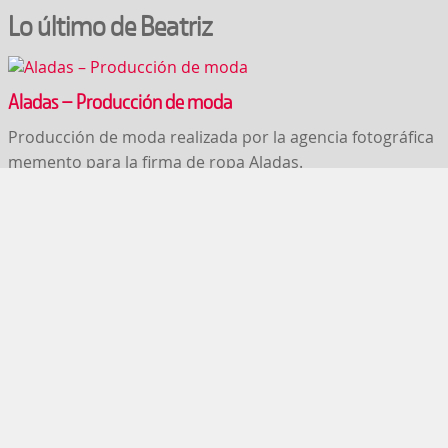
Lo último de Beatriz
Aladas – Producción de moda
Producción de moda realizada por la agencia fotográfica
memento para la firma de ropa Aladas.
Catrina – Maquillaje Fantasía Halloween
Maquillaje de Fantasía para Halloween, muerte o
Lo último de Marta
CNUT
Diseño Corporativo, Web + Desarrollo WordPress y