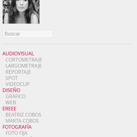
AUDIOVISUAL
CORTOMETRAJE
LARGOMETRAJE
REPORTAJE
SPOT
VIDEOCLIP
DISEÑO
GRÁFICO
WEB
EREEE
BEATRIZ COBOS
MARTA COBOS
FOTOGRAFÍA
FOTO FIJA