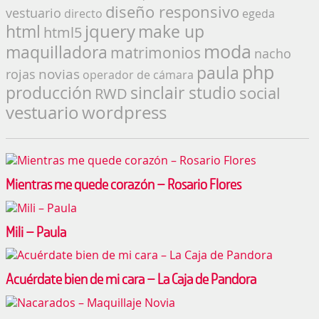
diseño responsivo
vestuario
directo
egeda
jquery
make up
html
html5
moda
maquilladora
matrimonios
nacho
php
paula
novias
rojas
operador de cámara
producción
sinclair studio
social
RWD
vestuario
wordpress
Mientras me quede corazón – Rosario Flores
Mili – Paula
Acuérdate bien de mi cara – La Caja de Pandora