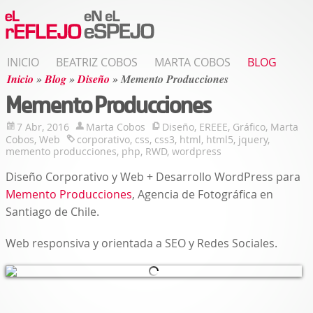
INICIO
BEATRIZ COBOS
MARTA COBOS
BLOG
Inicio
»
Blog
»
Diseño
»
Memento Producciones
Memento Producciones
7 Abr, 2016
Marta Cobos
Diseño
,
EREEE
,
Gráfico
,
Marta
Cobos
,
Web
corporativo
,
css
,
css3
,
html
,
html5
,
jquery
,
memento producciones
,
php
,
RWD
,
wordpress
Diseño Corporativo y Web + Desarrollo WordPress para
Memento Producciones
, Agencia de Fotográfica en
Santiago de Chile.
Web responsiva y orientada a SEO y Redes Sociales.