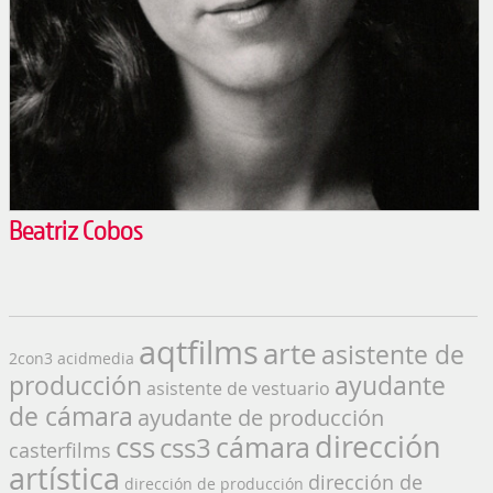
Beatriz Cobos
aqtfilms
arte
asistente de
2con3
acidmedia
producción
ayudante
asistente de vestuario
de cámara
ayudante de producción
dirección
css
cámara
css3
casterfilms
artística
dirección de
dirección de producción