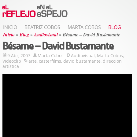
INICIO
BEATRIZ COBOS
MARTA COBOS
BLOG
Inicio
»
Blog
»
Audiovisual
»
Bésame – David Bustamante
Bésame – David Bustamante
9 Abr, 2007
Marta Cobos
Audiovisual
,
Marta Cobos
,
Videoclip
arte
,
casterfilms
,
david bustamante
,
dirección
artística