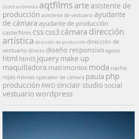
aqtfilms
arte
asistente de
2con3
acidmedia
producción
ayudante
asistente de vestuario
de cámara
ayudante de producción
dirección
css
cámara
css3
casterfilms
artística
dirección de
dirección de producción
diseño responsivo
vestuario
directo
egeda
jquery
make up
html
html5
moda
maquilladora
matrimonios
nacho
php
paula
novias
rojas
operador de cámara
producción
sinclair studio
social
RWD
vestuario
wordpress