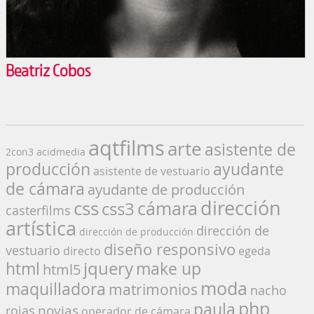
Beatriz Cobos
aqtfilms
arte
asistente de
2con3
acidmedia
producción
ayudante
asistente de vestuario
de cámara
ayudante de producción
dirección
css
cámara
css3
casterfilms
artística
dirección de
dirección de producción
diseño responsivo
vestuario
directo
egeda
jquery
make up
html
html5
moda
maquilladora
matrimonios
nacho
php
paula
novias
rojas
operador de cámara