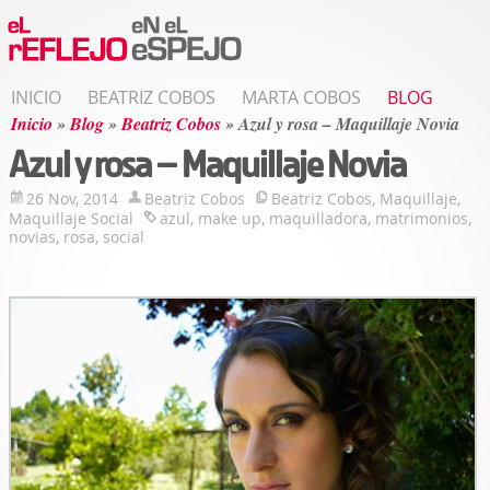
INICIO
BEATRIZ COBOS
MARTA COBOS
BLOG
Inicio
»
Blog
»
Beatriz Cobos
»
Azul y rosa – Maquillaje Novia
Azul y rosa – Maquillaje Novia
26 Nov, 2014
Beatriz Cobos
Beatriz Cobos
,
Maquillaje
,
Maquillaje Social
azul
,
make up
,
maquilladora
,
matrimonios
,
novias
,
rosa
,
social